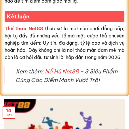
nào để tìm kiếm cảm giác mới lạ.
Kết luận
Thể thao Net88
thực sự là một sân chơi đẳng cấp,
hội tụ đầy đủ những yếu tố mà một cược thủ chuyên
nghiệp tìm kiếm: Uy tín, đa dạng, tỷ lệ cao và dịch vụ
hoàn hảo. Đây không chỉ là nơi thỏa mãn đam mê mà
còn là cơ hội đầu tư sinh lời hấp dẫn trong năm 2026.
Xem thêm:
Nổ Hũ Net88
– 3 Siêu Phẩm
Cùng Các Điểm Mạnh Vượt Trội
14
Th1