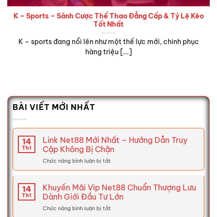
K – Sports – Sảnh Cược Thể Thao Đẳng Cấp & Tỷ Lệ Kèo
Tốt Nhất
K – sports đang nổi lên như một thế lực mới, chinh phục
hàng triệu [...]
BÀI VIẾT MỚI NHẤT
Link Net88 Mới Nhất – Hướng Dẫn Truy
14
Th1
Cập Không Bị Chặn
ở
Chức năng bình luận bị tắt
Link
Net88
Mới
Khuyến Mãi Vip Net88 Chuẩn Thượng Lưu
14
Nhất
Th1
Dành Giới Đầu Tư Lớn
–
ở
Chức năng bình luận bị tắt
Hướng
Khuyến