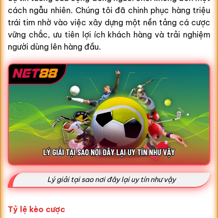
cách ngẫu nhiên. Chúng tôi đã chinh phục hàng triệu
trái tim nhờ vào việc xây dựng một nền tảng cá cược
vững chắc, ưu tiên lợi ích khách hàng và trải nghiệm
người dùng lên hàng đầu.
Lý giải tại sao nơi đây lại uy tín như vậy
Tỷ lệ kèo cược