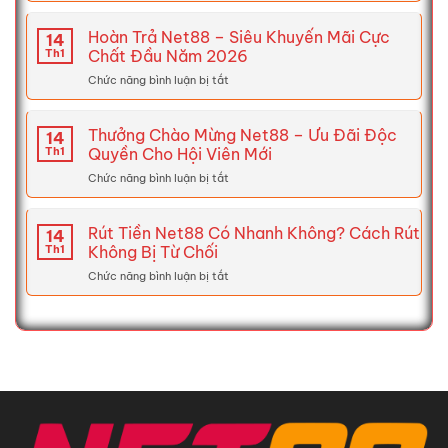
Dẫn
Mãi
Truy
Vip
Hoàn Trả Net88 – Siêu Khuyến Mãi Cực
Cập
14
Net88
Th1
Chất Đầu Năm 2026
Không
Chuẩn
Bị
ở
Chức năng bình luận bị tắt
Thượng
Chặn
Hoàn
Lưu
Trả
Dành
Net88
Thưởng Chào Mừng Net88 – Ưu Đãi Độc
Giới
14
–
Th1
Quyền Cho Hội Viên Mới
Đầu
Siêu
Tư
ở
Chức năng bình luận bị tắt
Khuyến
Lớn
Thưởng
Mãi
Chào
Cực
Mừng
Rút Tiền Net88 Có Nhanh Không? Cách Rút
Chất
14
Net88
Th1
Không Bị Từ Chối
Đầu
–
Năm
ở
Chức năng bình luận bị tắt
Ưu
2026
Rút
Đãi
Tiền
Độc
Net88
Quyền
Có
Cho
Nhanh
Hội
Không?
Viên
Cách
Mới
Rút
Không
Bị