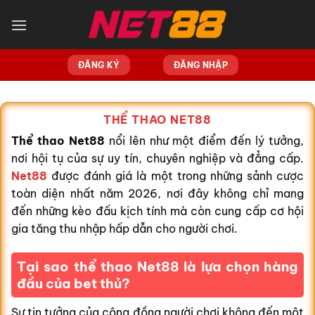
Bỏ
qua
nội
dung
ĐĂNG KÝ
ĐĂNG NHẬP
THỂ THAO NET88
Thể thao Net88
nổi lên như một điểm đến lý tưởng,
nơi hội tụ của sự uy tín, chuyên nghiệp và đẳng cấp.
Net88
được đánh giá là một trong những sảnh cược
toàn diện nhất năm 2026, nơi đây không chỉ mang
đến những kèo đấu kịch tính mà còn cung cấp cơ hội
gia tăng thu nhập hấp dẫn cho người chơi.
Tại sao thể thao Net88 là lựa chọn hàng
đầu của bet thủ?
Sự tin tưởng của cộng đồng người chơi không đến một