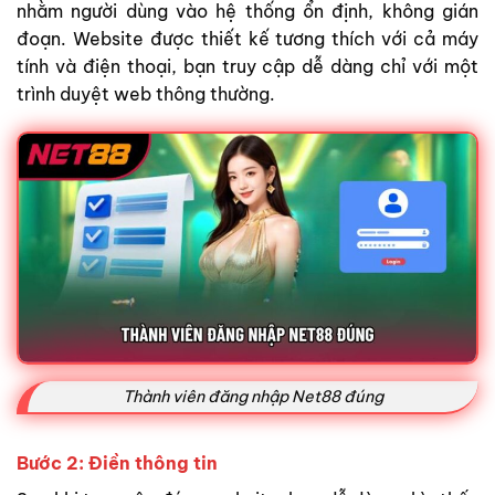
nhằm người dùng vào hệ thống ổn định, không gián
đoạn. Website được thiết kế tương thích với cả máy
tính và điện thoại, bạn truy cập dễ dàng chỉ với một
trình duyệt web thông thường.
Thành viên đăng nhập Net88 đúng
Bước 2: Điền thông tin