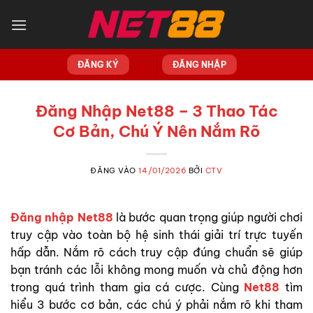
Bỏ
qua
nội
dung
ĐĂNG KÝ
ĐĂNG NHẬP
Đăng Nhập Net88 – 3 Thao Tác
Cơ Bản, Chú Ý Nên Nắm Rõ
ĐĂNG VÀO
14/01/2026
BỞI
CTV
Đăng nhập Net88
là bước quan trọng giúp người chơi
truy cập vào toàn bộ hệ sinh thái giải trí trực tuyến
hấp dẫn. Nắm rõ cách truy cập đúng chuẩn sẽ giúp
bạn tránh các lỗi không mong muốn và chủ động hơn
trong quá trình tham gia cá cược. Cùng
Net88
tìm
hiểu 3 bước cơ bản, các chú ý phải nắm rõ khi tham