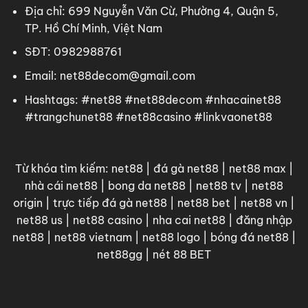
Địa chỉ: 699 Nguyễn Văn Cừ, Phường 4, Quận 5,
TP. Hồ Chí Minh, Việt Nam
SĐT: 0982988761
Email:
net88decom@gmail.com
Hashtags: #net88 #net88decom #nhacainet88
#trangchunet88 #net88casino #linkvaonet88
Từ khóa tìm kiếm: net88 | đá gà net88 | net88 max |
nhà cái net88 | bong da net88 | net88 tv | net88
origin | trực tiếp đá gà net88 | net88 bet | net88 vn |
net88 us | net88 casino | nha cai net88 | đăng nhập
net88 | net88 vietnam | net88 logo | bóng đá net88 |
net88gg | nét 88 BET